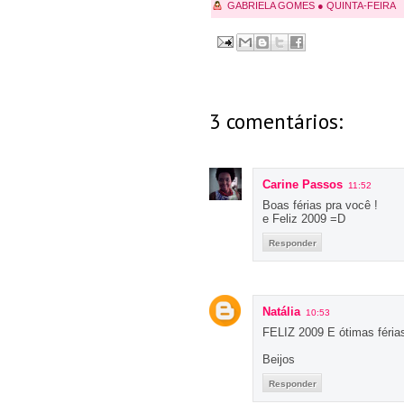
GABRIELA GOMES
●
QUINTA-FEIRA
3 comentários:
Carine Passos
11:52
Boas férias pra você !
e Feliz 2009 =D
Responder
Natália
10:53
FELIZ 2009 E ótimas férias
Beijos
Responder