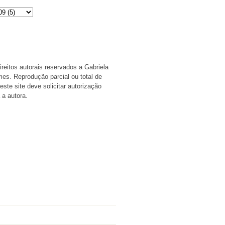
s Autorais
ireitos autorais reservados a Gabriela
s. Reprodução parcial ou total de
ste site deve solicitar autorização
 a autora.
e Aqui