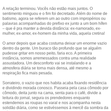
A relação terminou. Vocês não estão mais juntos. O
sentimento minguou e o fim foi decretado. Além do nome de
batismo, agora se referem um ao outro com impropérios ou
palavras acompanhadas do prefixo ex junto a um bom hífen
– que é pra manter a devida distância: ex-namorado, ex-
mulher, ex-amor, ex-homem da minha vida, aquela cretina!
O amor depois que acaba costuma deixar um enorme vazio
dentro da gente. Um buraco tão profundo que se alguém
pudesse gritar em nosso peito, faria eco. A primeira
instância, somos arremessados contra uma realidade
assustadora. Um desconforto vai se instalando e a
atmosfera diária se torna mais densa, até mesmo a
respiração fica mais pesada.
Sorrateiro, o vazio que nos habita acaba fixando residência
e dividindo morada conosco. Passeia pela casa cômodo por
cômodo, deita junto na cama, senta para o café, divide a
leitura do jornal, segura os prendedores enquanto
estendemos as roupas no varal e nos acompanha nesta
solidão diária, como se estivéssemos à mercê da sombra da