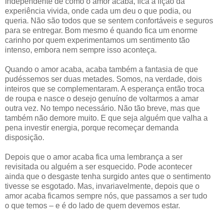
Independente de como o amor acaba, fica a lição da
experiência vivida, onde cada um deu o que podia, ou
queria. Não são todos que se sentem confortáveis e seguros
para se entregar. Bom mesmo é quando fica um enorme
carinho por quem experimentamos um sentimento tão
intenso, embora nem sempre isso aconteça.
Quando o amor acaba, acaba também a fantasia de que
pudéssemos ser duas metades. Somos, na verdade, dois
inteiros que se complementaram. A esperança então troca
de roupa e nasce o desejo genuíno de voltarmos a amar
outra vez. No tempo necessário. Não tão breve, mas que
também não demore muito. E que seja alguém que valha a
pena investir energia, porque recomeçar demanda
disposição.
Depois que o amor acaba fica uma lembrança a ser
revisitada ou alguém a ser esquecido. Pode acontecer
ainda que o desgaste tenha surgido antes que o sentimento
tivesse se esgotado. Mas, invariavelmente, depois que o
amor acaba ficamos sempre nós, que passamos a ser tudo
o que temos – e é do lado de quem devemos estar.