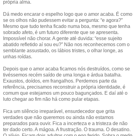
própria alma.
Dá medo encarar o espelho logo que o amor acaba. É como
se os olhos não pudessem evitar a pergunta: “e agora?”
Mesmo que tudo tenha ficado numa boa, mesmo que tenha
sobrado afeto, é um futuro diferente que se apresenta.
Impossível não chorar. A gente até duvida: “esse sujeito
abatido refletido aí sou eu?” Não nos reconhecemos com o
semblante assustado, os lábios tristes, o olhar longe, as
unhas roídas.
Depois que o amor acaba ficamos nós destruídos, como se
tivéssemos recém saído de uma longa e árdua batalha.
Exaustos, doídos, em frangalhos. Perdemos parte da
referência, precisamos reconstruir a própria identidade, é
comum que estejamos um pouco bagunçados. E daí até o
luto chegar ao fim não há como pular etapas.
Fica um silêncio irreparável, ensurdecedor que grita
verdades que não queremos ou ainda não estamos
preparados para ouvir. Fica a incerteza e a tristeza de não
ter dado certo. A mágoa. A frustração. O trauma. O desatino.
O alívio. Ficam dois adultos com o ego ferido. Sobra o medo